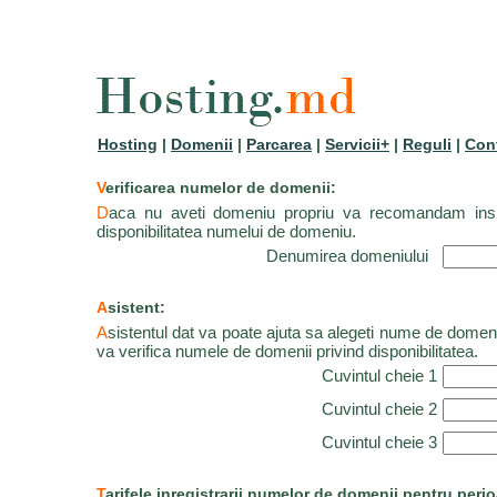
Hosting
|
Domenii
|
Parcarea
|
Servicii+
|
Reguli
|
Con
V
erificarea numelor de domenii:
D
aca nu aveti domeniu propriu va recomandam insisten
disponibilitatea numelui de domeniu.
Denumirea domeniului
A
sistent:
A
sistentul dat va poate ajuta sa alegeti nume de dome
va verifica numele de domenii privind disponibilitatea.
Cuvintul cheie 1
Cuvintul cheie 2
Cuvintul cheie 3
T
arifele inregistrarii numelor de domenii pentru peri