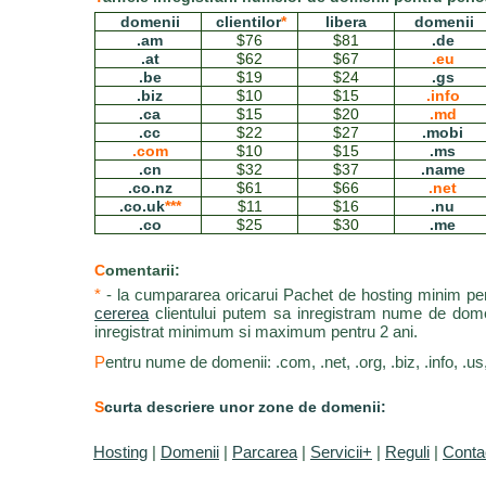
domenii
clientilor
*
libera
domenii
.am
$76
$81
.de
.at
$62
$67
.eu
.be
$19
$24
.gs
.biz
$10
$15
.info
.ca
$15
$20
.md
.cc
$22
$27
.mobi
.com
$10
$15
.ms
.cn
$32
$37
.name
.co.nz
$61
$66
.net
.co.uk
***
$11
$16
.nu
.co
$25
$30
.me
C
omentarii:
*
- la cumpararea oricarui Pachet de hosting minim pe
cererea
clientului putem sa inregistram nume de domen
inregistrat minimum si maximum pentru 2 ani.
P
entru nume de domenii: .com, .net, .org, .biz, .info, .
S
curta descriere unor zone de domenii:
Hosting
|
Domenii
|
Parcarea
|
Servicii+
|
Reguli
|
Conta